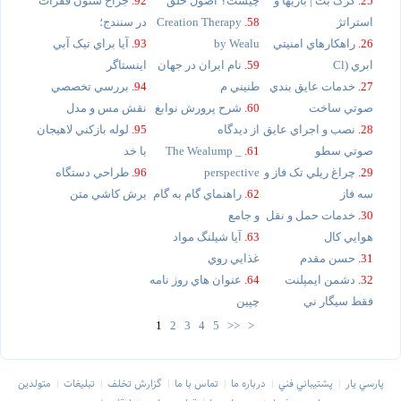
25.
گرگ بت | بازيها و
چيست؟ اصول خلق
92.
جراح ستون فقرات
استراتژ
58.
Creation Therapy
در سنندج؛
26.
راهکارهاي امنيتي
by Wealu
93.
آيا براي تيک آبي
ابري (Cl
59.
نام ايران در جهان
اينستاگر
27.
خدمات عايق بندي
طنيني م
94.
بررسي تخصصي
صوتي ساخت
60.
شرح پرورش نوابغ
نقش مس و مدل
28.
نصب و اجراي عايق
از ديدگاه
95.
لوله بازکني لاهيجان
صوتي سطو
61.
_ The Wealump
با خد
29.
چراغ ريلي تک فاز و
perspective
96.
طراحي دستگاه
سه فاز
62.
راهنماي گام به گام
برش کاشي متن
30.
خدمات حمل و نقل
و جامع
هوايي کال
63.
آيا شيلنگ مواد
31.
حسن مقدم
غذايي روي
32.
دشمن ايمپلنت
64.
عنوان هاي روز نامه
فقط سيگار ني
چپين
1
2
3
4
5
>>
>
پارسي يار
پشتيباني فني
درباره ما
تماس با ما
گزارش تخلف
تبليغات
متولدين