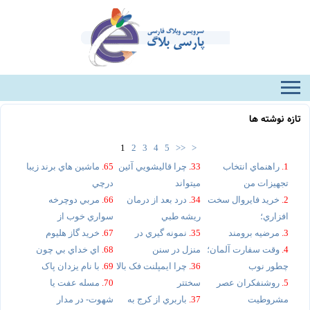
تازه نوشته ها
1
2
3
4
5
>>
>
1.
راهنماي انتخاب
33.
چرا قاليشويي آئين
65.
ماشين هاي برند زيبا
تجهيزات من
ميتواند
درچي
2.
خريد فايروال سخت
34.
درد بعد از درمان
66.
مربي دوچرخه
افزاري؛
ريشه طبي
سواري خوب از
3.
مرضيه برومند
35.
نمونه گيري در
67.
خريد گاز هليوم
4.
وقت سفارت آلمان؛
منزل در سنن
68.
اي خداي بي چون
چطور نوب
36.
چرا ايمپلنت فک بالا
69.
با نام يزدان پاک
5.
روشنفکران عصر
سختتر
70.
مسله عفت يا
مشروطيت
37.
باربري از کرج به
شهوت- در مدار