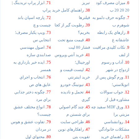
6.
ميزان مصرف کود
تبريز
71.
ابزار پراپ تريدينگ |
20 20 20 ب
38.
راهنماي کامل خريد
پراپ
7.
چگونه حرف دلمو به
فيلترها
72.
پارچه اسپان باند
شوهرم ب
39.
رطوبت گير از کجا
چيست و چ
8.
رازهاي يک رابطه
بخريم؟
73.
ويپ يکبار مصرف؛
عاشقانه ع
40.
قيمت منبع تحت
انتخابي س
9.
نکات کليدي مراقبت
فشار 80 ليت
74.
اصول مهندسي
از لنف
41.
خريد آنتي ويروس
صدابندي سازه
10.
آداب و رسوم
اورجينال؛
75.
ايده خبر بارداري به
ازدواج در شهر
42.
ليست قيمت و
همسر
11.
ورم گوش پس از
خريد اينترنتي
76.
انتخاب و اجراي
اتوپلاستي؛
43.
تيونينگ خودرو
عايق هاي ص
12.
جواب سوالات
44.
تحمل و ناديده
77.
چگونه دختر جذابي
مشاوره قبل از
گيري
براي مرد
13.
ورق MDF سفيد چه
45.
چند گام اصولي
78.
انواع مختلف عشق
مزيتي برا
براي شستن م
چيست؟
14.
روانشناسي
46.
طراحي سايت
79.
تفاوت عشق و هوس
مشکلات خانوادگي
47.
راهکارهاي نوين
در مردان
15.
راهنماي خريد
تقويت بتن
80.
محتواي اول