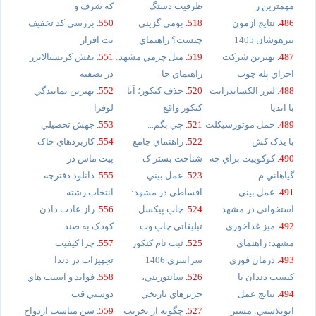
مهمترين ر
ظرفيت دستگ
که شرف و
486.
نتايج آزمون
518.
بومي گزيني
550.
بررسي کد تخفيف
تيزهوشان 1405
چيست؟ راهنماي
نت افراز
487.
بهترين شرکت
519.
مبل چرمي مشهد:
551.
نقش کريستالايزر
اجراي پله چوب
راهنماي جا
در تصفيه
488.
ليزر الکساندرايت
520.
حذف کنکور؛ آيا
552.
بهترين نمايندگي
با انديا
کنکور واقع
لوفرا
489.
حمل موتورسيکلت
521.
چي بگم...
553.
جهش تحصيلي
با يدک کش
522.
راهنماي جامع
554.
کاربردهاي خاک
490.
کوکوپيت براي چه
شناخت بستر ک
پيت ماس در
گياهاني م
523.
عمل بيني
555.
دانلود دفترچه
491.
عمل بيني
اقساطي در مشهد:
انتخاب رشته
استخواني در مشهد
524.
چاپ پيکسل
556.
راز عادت دادن
492.
ميز غذاخوري
تبليغاتي چاپ وت
کودک به صند
مشهد: راهنماي
525.
ثبت نام کنکور
557.
چرا کيفيت
493.
درمان فوري
سراسري 1406
تجهيزات در دندا
کيست دندان با
526.
سانتوريني،
558.
فوايد و آسيب هاي
494.
نتايج عمل
جزيرهاي تاريخي
دوستي قب
اتوپلاستي: مسير
527.
چگونه از تخريب
559.
سن مناسب ازدواج