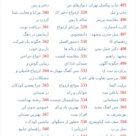
495.
چاپ پيکسل تهران
ديوارهاي س
دختر و پس
چاپ و تبل
528.
ازدواج دختر 20
560.
مزايا و معايب شنا
496.
مقايسه پرينتر
ساله با پس
کردن بر
کارت اسمارت
529.
مزاياي ازدواج
561.
دريافت نوبت
497.
مبل مدرن مشهد:
دانشجويي
آزمايش در دهگ
راهنماي کا
530.
دستورالعمل
562.
چگونه يک شرکت
498.
دکتر عمل بيني
تفکيک زباله ها
باربري خوب
مشهد: راهنم
531.
مقايسه کيفيت
563.
انواع جراحي
499.
چگونه آگهي
صندلي غذا اي
زيبايي گوش و
پربازديد ثبت ک
532.
متن آهنگ مهيار به
564.
ازدواج فاميلي و
500.
بررسي تفاوت هاي
نام با
مشکلات ژن
پرليت کشا
533.
موانع ازدواج
565.
چرا بعضي کودکان
501.
ياعلي مدد
جوانان و راه
در صندلي
502.
مسلماني
534.
سابليمينال چيست
566.
رشته بهداشت
503.
متن آهنگ مجيد
535.
بهترين پاد براي
عمومي بدون کن
پورشريف به
افراد مبت
567.
بهترين صندلي
504.
صف چند کيلومتري
536.
چطور از سنگهاي
ماشين کودک د
نماز بر پ
انرژيايي ا
568.
راهنماي جامع