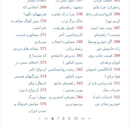
505.
خشک کردن
537.
عمل بيني در
انتخاب بستر
زعفران؛ چرا يکنو
مشهد: راهنماي
569.
انتخابي که
506.
کاروانسراي رباط
538.
چرا درک تفاوت
هزينههاي نگهدا
کريم تهرا
خاک برگ و ب
570.
متن آهنگ ميثام به
507.
پمپ ضد اسيد
539.
تکميل ظرفيت
نام است
چيست؟ راهنماي
کارشناسي؛ آخر
571.
مشاوره خدمت
508.
اگر خودرو وسط
540.
مشاوره انتخاب
سربازي
راه خاموش ش
رشته زبان |
572.
نشانه هاي مردي
509.
قيمت چاپ روي
541.
پذيرش دانشجو
كه شديدا خ
ليوان و هداي
بدون کنکور 1
573.
اختلاف سني در
510.
کانالکشي اصولي
542.
رشته روانشناسي
ازدواج دکتر
هوا براي ا
بدون کنکور
574.
ويژگيهاي همسر
511.
چه زماني بايد از
543.
راهنماي جامع
ايدهآل؛ واق
خدمات مک
پودر بستني |
575.
ازدواج با مرد
512.
خدمات امداد
544.
معرفي امنترين و
بيپول؛ بزرگ
خودرو زنجان ش
پرسودترين
576.
نمايش فرهنگ و
تمدن ايران
<<
6
7
8
9
10
>>
>
<