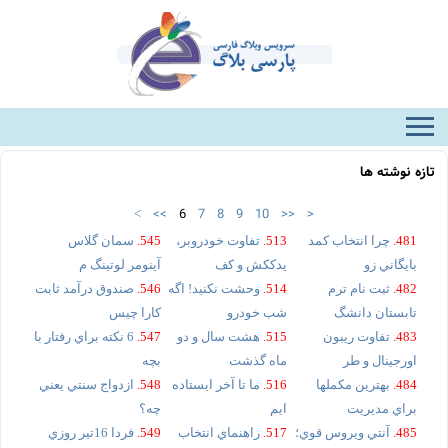
تازه نوشته ها
<<
6
7
8
9
10
>>
>
<
481.
چرا انتخاب کمد
513.
تفاوت خودروبر،
545.
سمان گلاس
بايگاني زو
يدککش و کف
آينومر لوتينگ م
482.
ثبت نام ترم
514.
وحشت نکنيد! اگه
546.
صندوق درآمد ثابت
تابستان دانشگ
شب خودرو
کارا چيس
483.
تفاوت ريبون
515.
هشت سال و دو
547.
6 نکته براي رفتار با
اورجينال و طر
ماه گذشت
بچه
484.
بهترين مکملها
516.
ما تا آخر ايستاده
548.
ازدواج سنتي يعني
براي مديريت
ايم
چه؟
485.
آنتي ويروس قوي؛
517.
راهنماي انتخاب
549.
فردا 16تير روزي