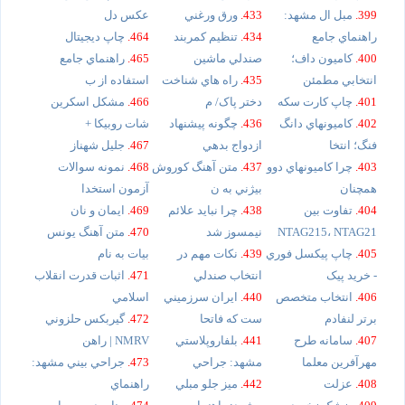
399.
مبل ال مشهد:
433.
ورق ورغني
عکس دل
راهنماي جامع
434.
تنظيم کمربند
464.
چاپ ديجيتال
400.
کاميون داف؛
صندلي ماشين
465.
راهنماي جامع
انتخابي مطمئن
435.
راه هاي شناخت
استفاده از ب
401.
چاپ کارت سکه
دختر پاک/ م
466.
مشکل اسکرين
402.
کاميونهاي دانگ
436.
چگونه پيشنهاد
شات روبيکا +
فنگ؛ انتخا
ازدواج بدهي
467.
جليل شهناز
403.
چرا کاميونهاي دوو
437.
متن آهنگ کوروش
468.
نمونه سوالات
همچنان
بيژني به ن
آزمون استخدا
404.
تفاوت بين
438.
چرا نبايد علائم
469.
ايمان و نان
NTAG215، NTAG21
نيمسوز شد
470.
متن آهنگ يونس
405.
چاپ پيکسل فوري
439.
نکات مهم در
بيات به نام
- خريد پيک
انتخاب صندلي
471.
اثبات قدرت انقلاب
406.
انتخاب متخصص
440.
ايران سرزميني
اسلامي
برتر لنفادم
ست که فاتحا
472.
گيربکس حلزوني
407.
سامانه طرح
441.
بلفاروپلاستي
NMRV | راهن
مهرآفرين معلما
مشهد: جراحي
473.
جراحي بيني مشهد:
408.
عزلت
442.
ميز جلو مبلي
راهنماي