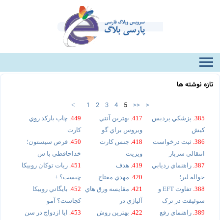
تازه نوشته ها
1
2
3
4
5
>>
>
<
385.
پزشکي پرديس
417.
بهترين آنتي
449.
چاپ بارکد روي
کيش
ويروس براي گو
کارت
386.
ثبت درخواست
418.
جنس کارت
450.
قرص سيستون؛
انتقالي سرباز
ويزيت
خداحافظي با س
387.
راهنماي رديابي
419.
هدف
451.
ربات توکان روبيکا
حواله لير؛
420.
مهدي مفتاح
چيست؟ +
388.
تفاوت EFT و
421.
مقايسه ورق هاي
452.
بايگاني روبيکا
سوئيفت در ترک
آلياژي در
کجاست؟ آمو
389.
راهنماي رفع
422.
بهترين روش
453.
ايا ازدواج در سن