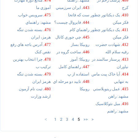
409.
پزشک زخم در
مشهد: راهنما
474.
منابع دوره مهارت
کرج
443.
ايران سرزميني
آموزي ما
410.
يک ديکتاتور چطور
ست که فاتحا
475.
سرويس خواب
فکر ميکن
444.
فايروال چيست؟
مشهد: راهنماي
411.
يک ديکتاتور چطور
راهنماي کام
476.
بسته شدن تنگه
فکر ميکن
445.
چي جوري کانال
هرمز، ايران
412.
شهادت حضرت
روبيکا بساز
477.
آدرس باجه هاي رفع
رقيه سلام الله
446.
ساخت گروه در
نقص کنک
413.
پرستار سالمند در
روبيکا؛ آموز
478.
چرا انتخاب بهترين
نياوران
447.
راهنماي کامل
ترکيب ب
414.
آيا خاک پيت ماس
استفاده از پ
479.
بسته شدن تنگه
به تنهايي
448.
تاييد دو مرحله اي
هرمز ايران
415.
عمل رينوپلاستي
روبيکا
480.
ثبت نام آزمون
مشهد: راهن
ارشد وزارت
416.
مبل نئوکلاسيک
مشهد: راهنم
1
2
3
4
5
>>
>
<