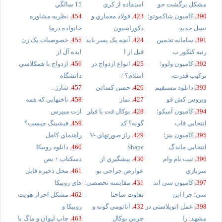
مشکل برگشت حو
استفاده از کري
15 سالگي
390.
کاميون شاکموتو؛
423.
فولاد معماري و
454.
نظريه مشاوره
نسل جديد
دکوراسيون
خانواده درما
391.
سامانه تخمين
424.
آنچه يک پسر بايد
455.
خصوصيات يک زن
رتبه کنکور ب
قبل از ا
ايده آل از
392.
کاميون ولوو؛
425.
انواع ازدواج در
456.
ازدواج با همکلاسي
ترکيب قدرت،
اسلام؟ /
دانشگاه
393.
دانلود مستقيم
426.
حسن کسائي
457.
شارژ...
ويروس کش قو
427.
نماز
458.
ناخنهايي که همه
394.
کاميون آميکو؛
428.
بوکال فت يا فيلر
ازت ميپرس
انتخابي قاب
گونه؟ کد
459.
فيشينگ چيست؟
395.
کاميون بنز؛
429.
راز صورتهاي V-
راهنماي کامل
انتخابي ماندگ
Shape
460.
دانلود روبيکا
396.
ثبت نام وام
430.
پيشگيري از
دسکتاپ + نص
سربازي
عوارض جراحي بو
461.
محل ذخيره فايل
397.
کاميون سي اند
431.
مقايسه تخصصي:
هاي روبيکا
سي؛ چرا اين
تفاوت ساختا
462.
مشکل احراز هويت
398.
عمل اتوپلاستي در
432.
آناتومي گونه و
روبيکا و
مشهد: را
چربي بوکال
463.
چاپ ليوان و ماگ با