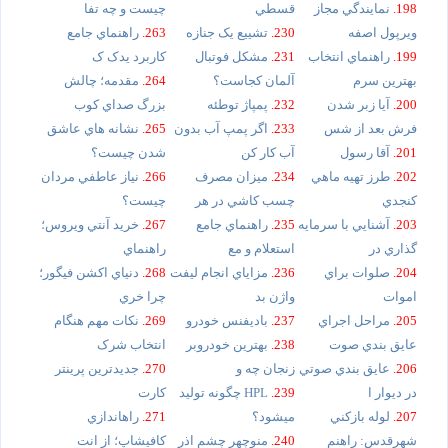
198.
نمايندگي مجاز
قسطي
چيست و چه تفا
ويرپول اصفه
230.
تشييع يک جنازه
263.
راهنماي جامع
199.
راهنماي انتخاب
231.
مشکل فوتبال
کاربرد يدک ک
بهترين سرم
آلمان کجاست؟
264.
مقدمه؛ چالش
200.
آيا زبر شدن
232.
پمپاژ توطئه
بزرگ صداي کوب
فرش بعد از شس
233.
اگر پمپ آب بدون
265.
نشانه هاي عاشق
201.
آقا رسول
آب کار کن
شدن چيست؟
202.
طرز تهيه ماهي
234.
ميزان مصرف
266.
نياز عاطفي مردان
کنجدي
چسب کاشي در هر
چيست؟
203.
آشنايي با سرمايه
235.
راهنماي جامع
267.
خريد آنتي ويروس؛
گذاري در
استعلام و مع
راهنماي
204.
صلوات براي
236.
مزاياي انجام ليفت
268.
دنياي اکشن فيگور؛
اموات
واژن بد
چرا خري
205.
مراحل اجراي
237.
باديفنس خودرو
269.
نکات مهم هنگام
عايق بندي صوت
238.
بهترين خودروبر
انتخاب شرک
206.
عايق بندي صوتي
زنجان چه و
270.
جديدترين پرينتر
در ديوار ا
239.
HPL چگونه توليد
کارت
207.
لوله بازکني
ميشود؟
271.
راهاندازي
شهرقدس: راهنم
240.
منوچهر چشم اذر
کافيشاپ؛ از انت