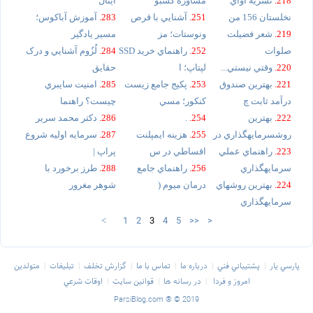
218.
نشريه آواي
مشاوره کسبو
آيتال
نخلستان 156 من
251.
آشنايي با قرص
283.
آموزش آباکوس؛
219.
شعر فضيلت
ونوستات؛ مز
مسير يادگير
صلوات
252.
راهنماي خريد SSD
284.
لُزُوم آشنايي و درک
220.
وقتي نيستي...
لپتاپ؛ ا
حقايق
221.
بهترين صندوق
253.
پکيج جامع زيست
285.
امنيت سايبري
درآمد ثابت چ
کنکور؛ مسي
چيست؟ راهنما
222.
بهترين
254.
.
286.
دکتر محمد سرير
روشسرمايهگذاري در
255.
هزينه ايمپلنت
287.
سرمايه اوليه شروع
223.
راهنماي عملي
اقساطي در س
پراپ |
سرمايهگذاري
256.
راهنماي جامع
288.
طرز برخورد با
224.
بهترين روشهاي
درمان ميوم (
شوهر مغرور
سرمايهگذاري
1
2
3
4
5
>>
>
<
پارسي يار
پشتيباني فني
درباره ما
تماس با ما
گزارش تخلف
تبليغات
متولدين
امروز و فردا
در رسانه ها
قوانين سايت
اوقات شرعي
ParsiBlog.com
® © 2019