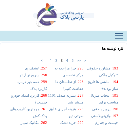
تازه نوشته ها
1
2
3
4
5
>>
>
<
193.
مشاوره حقوقي
225.
چرا مراجعه به
257.
عشقبازي
* وکيل ملکي
مرکز تخصصي
258.
سريع تر از تو!
194.
املشي ها تاريخ
226.
از نخلستان ها
259.
همه چيز درباره
ساز بودند+
حفاظت کنيم!
کاربرد يدک
195.
انتخاب متريال
227.
نشريه صدف 1101
260.
کاربرد امداد خودرو
مناسب براي
منتشر شد
چيست؟
196.
پرويز ياحقي
228.
هزينه اجراي عايق
261.
مهمترين کاربردهاي
197.
واژينوپلاستي
صوتي ديو
يدک کش
چيست و چه زم
229.
خريد تشک
262.
مکانيک سيار