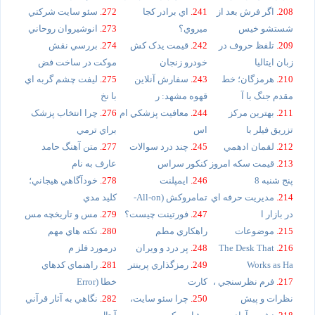
208.
اگر فرش بعد از
241.
اي برادر کجا
272.
سئو سايت شرکتي
شستشو خيس
ميروي؟
273.
انوشيروان روحاني
209.
تلفظ حروف در
242.
قيمت يدک کش
274.
بررسي نقش
زبان ايتاليا
خودرو زنجان
موکت در ساخت فض
210.
هرمزگان؛ خط
243.
سفارش آنلاين
275.
ليفت چشم گربه اي
مقدم جنگ با آ
قهوه مشهد: ر
با نخ
211.
بهترين مرکز
244.
معافيت پزشکي ام
276.
چرا انتخاب پزشک
تزريق فيلر با
اس
براي ترمي
212.
لقمان ادهمي
245.
چند درد سوالات
277.
متن آهنگ حامد
213.
قيمت سکه امروز
کنکور سراس
عارف به نام
پنج شنبه 8
246.
ايمپلنت
278.
خودآگاهي هيجاني؛
214.
مديريت حرفه اي
تمامروکش (All-on-
کليد مدي
در بازار ا
247.
فورتينت چيست؟
279.
مس و تاريخچه مس
215.
موضوعات
راهکاري مطم
280.
نکته هاي مهم
216.
The Desk That
248.
پر درد و ويران
درمورد فلز م
Works as Ha
249.
رمزگذاري پرينتر
281.
راهنماي کدهاي
217.
فرم نظرسنجي ،
کارت
خطا (Error
نظرات و پيش
250.
چرا سئو سايت،
282.
نگاهي به آثار قرآني