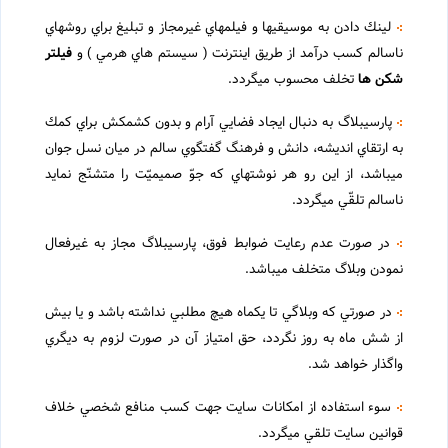
لينك دادن به موسيقي‏ها و فيلم‏هاي غيرمجاز و تبليغ براي روش‏هاي
ناسالم كسب درآمد از طريق اينترنت ( سيستم هاي هرمي ) و
فيلتر
شكن ها
تخلف محسوب مي‏گردد.
پارسي‏بلاگ به دنبال ايجاد فضايي آرام و بدون كشمكش براي كمك
به ارتقاي انديشه، دانش و فرهنگ گفتگوي سالم در ميان نسل جوان
مي‏باشد، از اين رو هر نوشته‏اي كه جوّ صميميّت را متشنّج نمايد
ناسالم تلقّي مي‏گردد.
در صورت عدم رعايت ضوابط فوق، پارسي‏بلاگ مجاز به غيرفعال
نمودن وبلاگ متخلف مي‏باشد.
در صورتي كه وبلاگي تا يكماه هيچ مطلبي نداشته باشد و يا بيش
از شش ماه به روز نگردد، حق امتياز آن در صورت لزوم به ديگري
واگذار خواهد شد.
سوء استفاده از امكانات سايت جهت كسب منافع شخصي خلاف
قوانين سايت تلقي مي‏گردد.