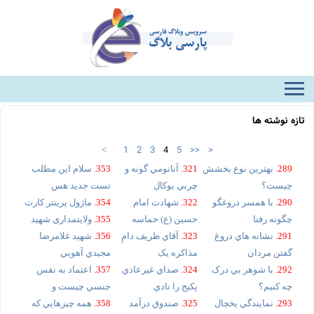
تازه نوشته ها
1
2
3
4
5
>>
>
<
289.
بهترين نوع بخشش
321.
آناتومي گونه و
353.
سلام اين مطلب
چيست؟
چربي بوکال
تست جديد هس
290.
با همسر دروغگو
322.
شهادت امام
354.
ماژول پرينتر کارت
چگونه رفتا
حسين (ع) حماسه
355.
ولايتمداري شهيد
291.
نشانه هاي دروغ
323.
آقاي ظريف دامِ
356.
شهيد غلامرضا
گفتن مردان
مذاکره يک
مجيدي آهويي
292.
با شوهر بي درک
324.
صداي غيرعادي
357.
اعتماد به نفس
چه کنيم؟
پکيج را نادي
جنسي چيست و
293.
نمايندگي يخچال
325.
صندوق درآمد
358.
همه چيزهايي که