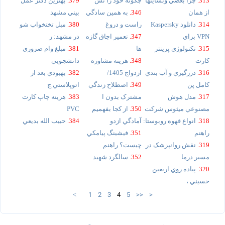
313.
چرا بعضي وبسايتها
چگونه خود را نش
379.
بهترين دکتر عمل
از همان
346.
به همين سادگي
بيني مشهد
314.
دانلود Kaspersky
راست و دروغ
380.
مبل تختخواب شو
VPN براي
347.
تعمير اجاق گازه
در مشهد: ر
315.
تکنولوژي پرينتر
ها
381.
مبلغ وام ضروري
کارت
348.
هزينه مشاوره
دانشجويي
316.
درزگيري و آب بندي
ازدواج 1405/
382.
بهبودي بعد از
کامل پن
349.
اصطلاح زندگي
اتوپلاستي چ
317.
مدل هوش
مشترک بدون ا
383.
هزينه چاپ کارت
مصنوعي ميثوس شرکت
350.
از کجا بفهميم
PVC
318.
انواع قهوه روبوستا:
آمادگي ازدو
384.
حبيب الله بديعي
راهنم
351.
فيشينگ پيامکي
319.
نقش روانپزشک در
چيست؟ راهنم
مسير درما
352.
سالگرد شهيد
320.
پياده روي اربعين
حسيني ،
1
2
3
4
5
>>
>
<