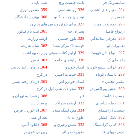
سامسونگ فر
ثابت چيست و چ
شما بايد د
294.
معيار هاي انتخاب
326.
روانشناسي
359.
منصور نوري
همسر از
نوجوان چيست؟ نو
360.
بهترين دانشگاه
295.
حديث در مورد
327.
براي بلوغ زودرس
هاي پيام ن
ازدواج فاميل
پسران چه
361.
ثبت نام کنکور
296.
معرفي نمايندگي
328.
بلوغ جنسي
ارشد وزارت
تعميرات لو
چيست؟/ مرکز مشا
362.
سامانه رشد
297.
انواع دان قهوه:
329.
اولين كتاب صوتي
وزارت بهداشت
راهنماي ک
330.
راهنماي جامع
363.
ترس
298.
خرابي شمع خودرو
امداد خودرو
364.
درمان زخم ديابتي
299.
داستان کوتاه
331.
خدمات اصلي
در کرج
علمي-تخيلي «
امداد خودرو اص
365.
درمان زخم بستر
300.
نقش بوراکس در
332.
سئوالات شب اول
در کرج
چسب نشاسته
قبر
366.
زعفرانيه تهران و
301.
حمله سايبري
333.
آرشيو سوالات
پرستار س
چيست؟ راهنماي
334.
متن آهنگ ميلاد
367.
آيا خوردن قرص
302.
بابک افشار
علوي به نا
بعد از عمل
303.
کتاب گرانسنگ
335.
نقش رهبري و
368.
دانلود آنتي
«زمزمههاي عا
مديريت در اثر
ويروس قوي برا