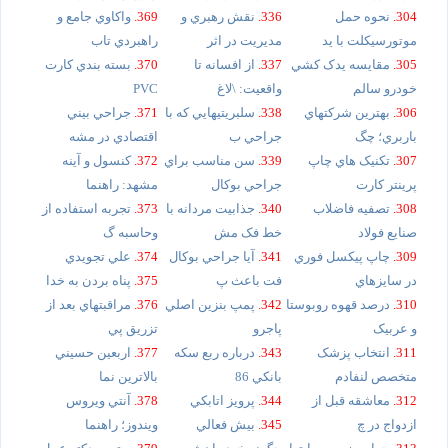
304.
نحوه حمل
336.
نقش رهبري و
369.
واکاوي جامع و
موتورسيکلت با يد
مديريت در اثر
راهبردي تاب
305.
مقايسه يدک کشي
337.
از افسانه تا
370.
بسته بندي کارت
خودرو سالم
واقعيت: \لاغ
PVC
306.
بهترين شرکتهاي
338.
سلبريتيهايي که با
371.
جراحي بيني
باربري؛ چگ
جراحي ب
اقتصادي در مشه
307.
تکنيک هاي چاپ
339.
سن مناسب براي
372.
کنسول و آينه
پرينتر کارت
جراحي بوکال
مشهد: راهنما
308.
تصفيه فاضلاب
340.
جذابيت مردانه با
373.
تجربه استفاده از
صنايع فولاد
خط فک مش
وحاسبه گ
309.
چاپ پيکسل فوري
341.
آيا جراحي بوکال
374.
علي تجويدي
در سايزهاي
فت باعث پ
375.
پناه بردن به خدا
310.
درصد قهوه روبوستا
342.
پمپ بنزين اصلي
376.
مراقبتهاي بعد از
و عربيک
پاجرو
تزريق پي
311.
انتخاب پزشک
343.
درباره ربع سکه
377.
اربعين حسيني
متخصص لنفادم
بانکي 86
بالاترين نما
312.
معاشقه قبل از
344.
پرويز اتابکي
378.
آنتي ويروس
ازدواج در چ
345.
بيش فعالي
ويندوز؛ راهنما